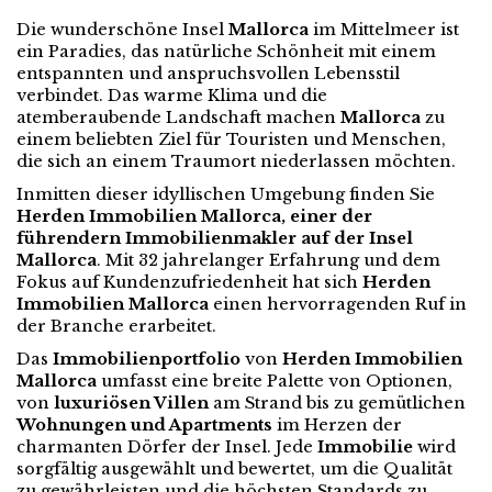
Die wunderschöne Insel
Mallorca
im Mittelmeer ist
ein Paradies, das natürliche Schönheit mit einem
entspannten und anspruchsvollen Lebensstil
verbindet. Das warme Klima und die
atemberaubende Landschaft machen
Mallorca
zu
einem beliebten Ziel für Touristen und Menschen,
die sich an einem Traumort niederlassen möchten.
Inmitten dieser idyllischen Umgebung finden Sie
Herden Immobilien Mallorca, einer der
führendern Immobilienmakler auf der Insel
Mallorca
. Mit 32 jahrelanger Erfahrung und dem
Fokus auf Kundenzufriedenheit hat sich
Herden
Immobilien Mallorca
einen hervorragenden Ruf in
der Branche erarbeitet.
Das
Immobilienportfolio
von
Herden Immobilien
Mallorca
umfasst eine breite Palette von Optionen,
von
luxuriösen Villen
am Strand bis zu gemütlichen
Wohnungen und Apartments
im Herzen der
charmanten Dörfer der Insel. Jede
Immobilie
wird
sorgfältig ausgewählt und bewertet, um die Qualität
zu gewährleisten und die höchsten Standards zu