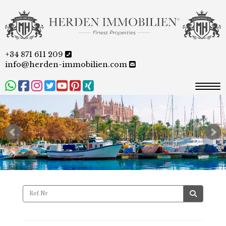
+34 871 611 209
info@herden-immobilien.com
Togg